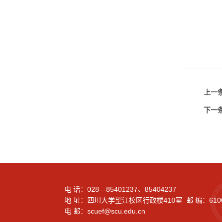
上一条
下一条
电 话：028—85401237、85404237
地 址：四川大学望江校区行政楼410室 邮 编：610
电 邮：scuef@scu.edu.cn