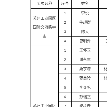
奖项名称
序号
姓名
李悦
1
苏州工业园区
牛超群
2
国际交流奖学
陈大
3
金
曾明泽
4
王怀玉
1
谢永丰
2
粟亨培
3
蒋美玲
4
李奕帆
5
彭瑞杰
6
苏州工业园区
熊梓媛
7