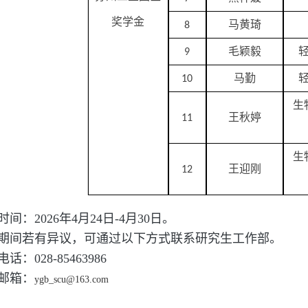
奖学金
马黄琦
8
毛颖毅
9
马勤
10
生
王秋婷
11
生
王迎刚
12
时间：2026年4月24日-4月30日。
期间若有异议，可通过以下方式联系研究生工作部。
话：028-85463986
邮箱：
ygb_scu@163.com