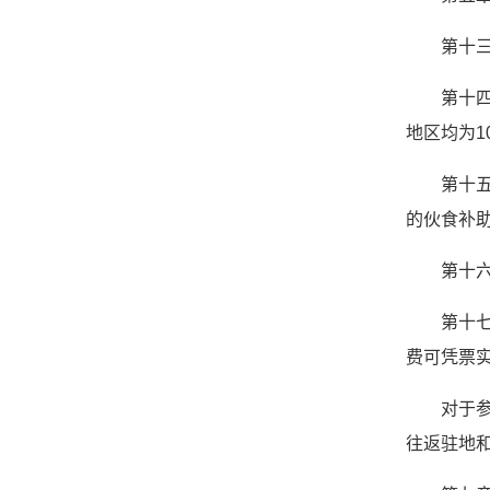
第十
第十四
地区均为10
第十
的伙食补
第十
第十
费可凭票
对于
往返驻地