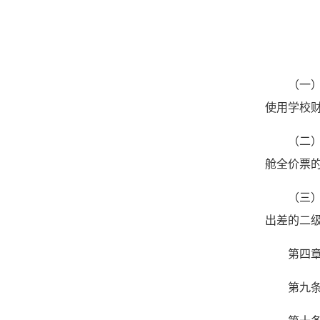
（一
使用学校
（二
舱全价票
（三
出差的二级
第四章
第九