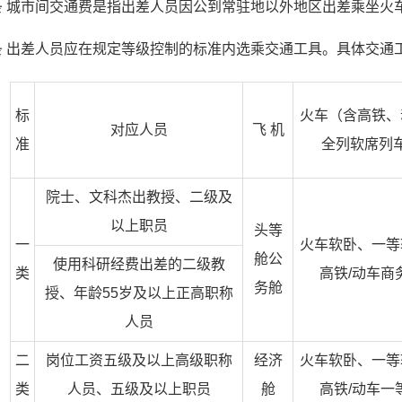
条 城市间交通费是指出差人员因公到常驻地以外地区出差乘坐火
条 出差人员应在规定等级控制的标准内选乘交通工具。具体交通
标
火车（含高铁、
对应人员
飞 机
准
全列软席列
院士、文科杰出教授、二级及
以上职员
头等
一
火车软卧、一等
舱公
使用科研经费出差的二级教
类
高铁/动车商
务舱
授、年龄55岁及以上正高职称
人员
二
岗位工资五级及以上高级职称
经济
火车软卧、一等
类
人员、五级及以上职员
舱
高铁/动车一