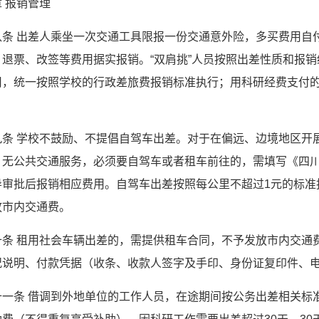
 报销管理
八条 出差人乘坐一次交通工具限报一份交通意外险，多买费用自
、退票、改签等费用据实报销。“双肩挑”人员按照出差性质和报
用，统一按照学校的行政差旅费报销标准执行；用科研经费支付
九条 学校不鼓励、不提倡自驾车出差。对于在偏远、边境地区开
，无公共交通服务，必须要自驾车或者租车前往的，需填写《四川
导审批后报销相应费用。自驾车出差按照每公里不超过1元的标准
放市内交通费。
十条 租用社会车辆出差的，需提供租车合同，不予发放市内交通
况说明、付款凭据（收条、收款人签字及手印、身份证复印件、
十一条 借调到外地单位的工作人员，在途期间按公务出差相关标准