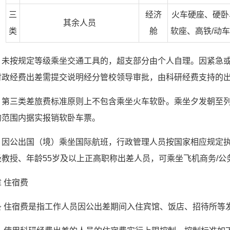
三
经济
火车硬座、硬卧
其余人员
类
舱
软座、高铁/动
）未按规定等级乘坐交通工具的，超支部分由个人自理。因紧急
财政经费出差需提交说明经分管校领导审批，由科研经费支持的
）第三类差旅费标准原则上不包含乘坐火车软卧。乘坐夕发朝至列
的范围内据实报销软卧车票。
）因公出国（境）乘坐国际航班，行政管理人员按国家相应规定执
教授、年龄55岁及以上正高职称出差人员，可乘坐飞机商务/公
 住宿费
条 住宿费是指工作人员因公出差期间入住宾馆、饭店、招待所等