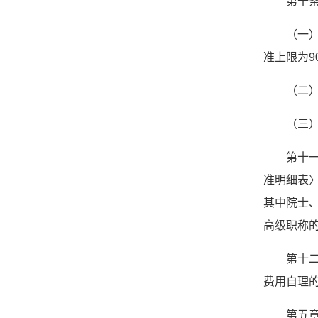
第十
（一）
准上限为90
（二）
（三）
第十
准明细表〉
其中院士
高级职称
第十
费用自理
第五章