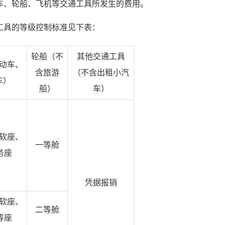
车、轮船、飞机等交通工具所发生的费用。
工具的等级控制标准见下表：
轮船（不
其他交通工具
动车、
含旅游
（不含出租小汽
车）
船）
车）
软座、
一等舱
务座
凭据报销
软座、
二等舱
等座