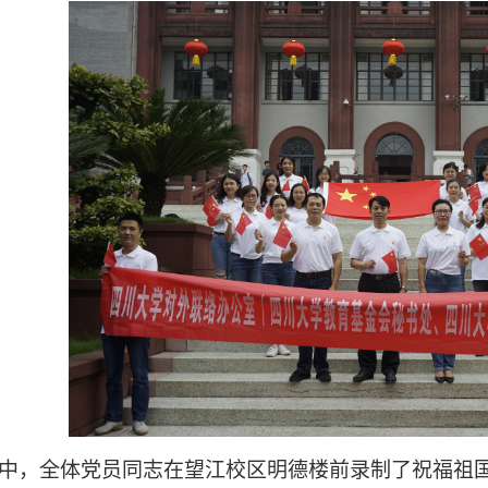
中，
全体党员同志
在
望江校区明德楼前
录制了
祝福祖