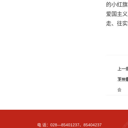
的小红旗
爱国主义
走、往实
上一条
下一条
发展
会
电 话：028—85401237、85404237