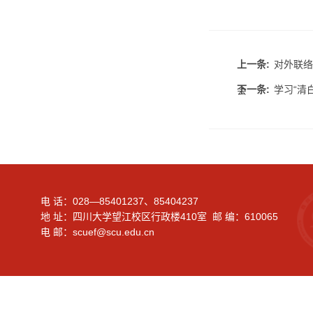
上一条:
对外联络
下一条:
学习“清
会
电 话：028—85401237、85404237
地 址：四川大学望江校区行政楼410室 邮 编：610065
电 邮：scuef@scu.edu.cn