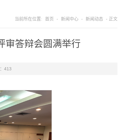
当前所在位置:
首页
-
新闻中心
-
新闻动态
- 正文
学金评审答辩会圆满举行
 ：
413