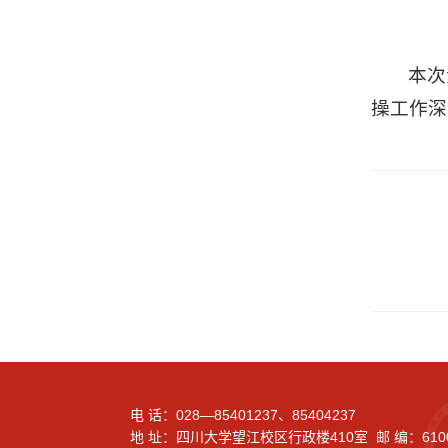
本次
操工作深
电 话：028—85401237、85404237
地 址：四川大学望江校区行政楼410室 邮 编：610