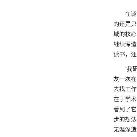
在谈
的还是只
域的核心
继续深造
读书，还
“我
友一次在
去找工作
在于学术
看到了它
步的想法
无涯深造