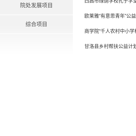
西昌市绿荫学校孔子学
院处发展项目
欧莱雅“有意思青年”公
综合项目
商学院“千人农村中小学
甘洛县乡村帮扶公益计