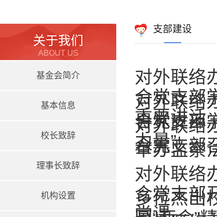
支部建设
关于我们
ABOUT US
对外联络
基金会简介
合党支部
对外联络
基本信息
重要讲话
合党支部
对外联络
校长致辞
力量”
合党支部
举办监察
理事长致辞
对外联络
合党支部
多位杰出
机构设置
党课