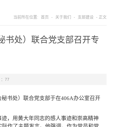
当前所在位置:
首页
-
关于我们
-
支部建设
- 正文
秘书处）联合党支部召开专
 ：
77
会秘书处）联合党支部于在
406A
办公室召开
事迹，用黄大年同志的感人事迹和崇高精神
实际作了主题发言。他强调，作为党员和党