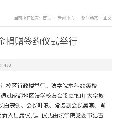
当前所在位置:
首页
-
新闻中心
-
新闻动态
- 正文
金捐赠签约仪式举行
 ：
450
望江校区行政楼举行。法学院本科92级校
，通过成都地区法学校友会设立“四川大学教
长白宗钊、会长叶浪、常务副会长吴潇、肖
负责人出席仪式。仪式由法学院党委书记古