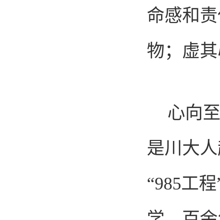
命感和责
物；虚其
心向至
是川大人
“985工
学，百余